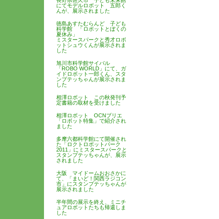
長野県佐久市 子ども未来館
にてモデルロボット 五郎く
んが、展示されました
徳島あすたむらんど 子ども
科学館 「ロボットとぼくの
夏休み」
ミスタースパークと秀才ロボ
ットシュウくんが展示されま
した
旭川市科学館サイパル
「ROBO WORLD」にて、ガ
イドロボット一郎くん、スタ
ンプテッちゃんが展示されま
した
相澤ロボット この秋発刊予
定書籍の取材を受けました
相澤ロボット OCNブリエ
「ロボット特集」で紹介され
ました
多摩六都科学館にて開催され
た「ロクトロボットパーク
2011」にミスタースパークと
スタンプテッちゃんが、展示
されました
大阪 マイドームおおさかに
て、「まいど！関西ラジコン
市」にスタンプテッちゃんが
展示されました
半年間の展示を終え、ミニチ
ュアロボットたちも帰還しま
した