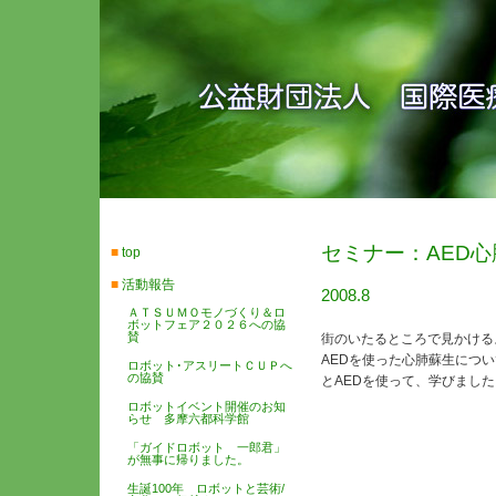
セミナー：AED
■
top
■
活動報告
2008.8
ＡＴＳＵＭＯモノづくり＆ロ
ボットフェア２０２６への協
賛
街のいたるところで見かける
AEDを使った心肺蘇生につ
ロボット･アスリートＣＵＰへ
の協賛
とAEDを使って、学びました
ロボットイベント開催のお知
らせ 多摩六都科学館
「ガイドロボット 一郎君」
が無事に帰りました。
生誕100年 ロボットと芸術/