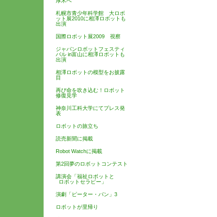
厚木へ
札幌市青少年科学館 大ロボ
ット展2010に相澤ロボットも
出演
国際ロボット展2009 視察
ジャパンロボットフェスティ
バル in富山に相澤ロボットも
出演
相澤ロボットの模型をお披露
目
再び命を吹き込む！ロボット
修復見学
神奈川工科大学にてプレス発
表
ロボットの旅立ち
読売新聞に掲載
Robot Watchに掲載
第2回夢のロボットコンテスト
講演会「福祉ロボットと
ロボットセラピー」
演劇「ピーター・パン」3
ロボットが里帰り