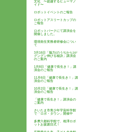
文化 〜超越するヒューマノ
イド〜
ロボットイベントのご報告
ロボットアスリートカップの
ご報告
ロボットパークにて講演会を
開催しました。
環境衛生実務者研修会につい
て
3月16日「脳力(のうぢから)が
グングン伸びる秘訣」講演会
のご案内
1月8日「健康で長生き！」講
演会のご報告
11月6日「健康で長生き！」講
演会のご報告
10月2日「健康で長生き！」講
演会のご報告
「健康で長生き！」講演会の
ご案内
さいたま市青少年宇宙科学館
で「ロボ・タウン」開催中
多摩六都科学館で、相澤ロボ
ットお披露目式！