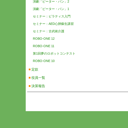
演劇「ピーター・パン」2
演劇「ピーター・パン」1
セミナー：ピラティス入門
セミナー：AED心肺蘇生講習
セミナー：古武術介護
ROBO-ONE 12
ROBO-ONE 11
第1回夢のロボットコンテスト
ROBO-ONE 10
■
定款
■
役員一覧
■
決算報告