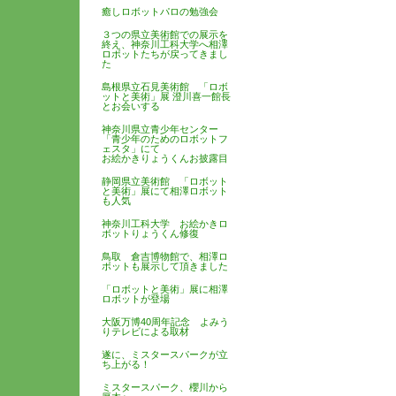
癒しロボットパロの勉強会
３つの県立美術館での展示を
終え、神奈川工科大学へ相澤
ロボットたちが戻ってきまし
た
島根県立石見美術館 「ロボ
ットと美術」展 澄川喜一館長
とお会いする
神奈川県立青少年センター
「青少年のためのロボットフ
ェスタ」にて
お絵かきりょうくんお披露目
静岡県立美術館 「ロボット
と美術」展にて相澤ロボット
も人気
神奈川工科大学 お絵かきロ
ボットりょうくん修復
鳥取 倉吉博物館で、相澤ロ
ボットも展示して頂きました
「ロボットと美術」展に相澤
ロボットが登場
大阪万博40周年記念 よみう
りテレビによる取材
遂に、ミスタースパークが立
ち上がる！
ミスタースパーク、櫻川から